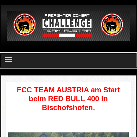
German
Home
FCC TEAM AUSTRIA am Start
FCC Team Austria - Verein
beim RED BULL 400 in
Challenge
Bischofshofen.
FCC Apetlon 2026
Ergebnislisten