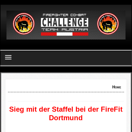
German
Home
FCC Team Austria - Verein
Home
Challenge
Sieg mit der Staffel bei der FireFit
FCC Apetlon 2026
Dortmund
Ergebnislisten