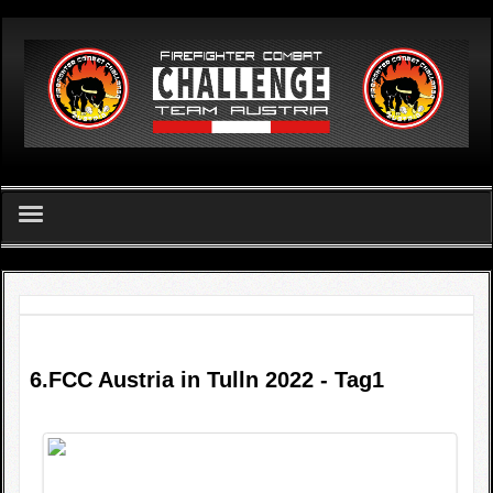
German
Home
FCC Team Austria - Verein
Challenge
6.FCC Austria in Tulln 2022 - Tag1
FCC Apetlon 2026
Ergebnislisten