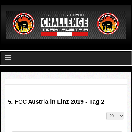
German
Home
FCC Team Austria - Verein
Challenge
5. FCC Austria in Linz 2019 - Tag 2
FCC Apetlon 2026
Ergebnislisten