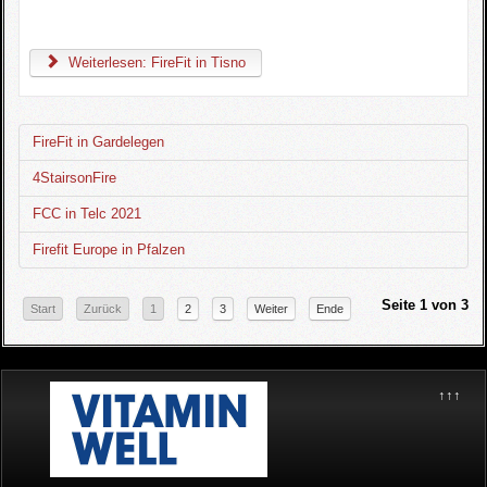
Weiterlesen: FireFit in Tisno
FireFit in Gardelegen
4StairsonFire
FCC in Telc 2021
Firefit Europe in Pfalzen
Seite 1 von 3
Start
Zurück
1
2
3
Weiter
Ende
↑↑↑