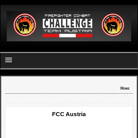
German
Home
Home
FCC Team Austria - Verein
Challenge
FCC Austria
FCC Apetlon 2026
Ergebnislisten